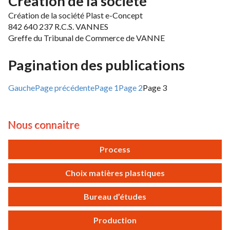
Création de la société
Création de la société Plast e-Concept
842 640 237 R.C.S. VANNES
Greffe du Tribunal de Commerce de VANNE
Pagination des publications
Gauche
Page précédente
Page
1
Page
2
Page
3
Nous connaitre
Process
Choix matières plastiques
Bureau d’études
Production