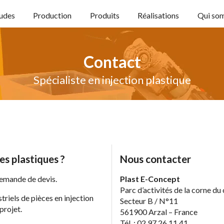
tudes
Production
Produits
Réalisations
Qui so
Contact
Spécialiste en injection plastique
es plastiques ?
Nous contacter
demande de devis.
Plast E-Concept
Parc d’activités de la corne du 
triels de pièces en injection
Secteur B / N°11
projet.
561900 Arzal – France
Tél. : 02 97 26 11 41