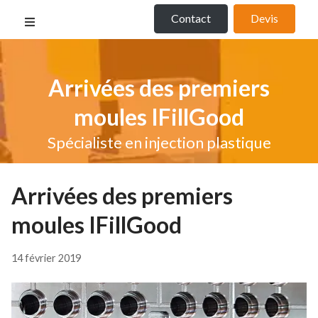
Contact
Devis
Arrivées des premiers
moules IFillGood
Spécialiste en injection plastique
Arrivées des premiers
moules IFillGood
14 février 2019